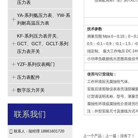
仪表配用本厂生产的YXC-J-
压力表
YA-系列氨压力表、YW-系
列耐高温压力表
技术参数
KF-系列压力表开关、
测量范围 Mpa 0～0.16；0～0.
GCT、GCT、GCLT-系列
0.5；-0.1～0.9；-0.1～1.
压力表开关
须定制。 最大工作电压 DC 24
小功率负载接线示意图高低信
YZF-系列仪表阀门
使用与订货须知：
压力表配件
工作环境应无腐蚀性气体。
安装后请剪除仪表表壳顶部橡
数字压力开关
订货请说明名称、型号、测量
腐蚀性环境或腐蚀性介质请另
注：外型安装尺寸及接线方式与
联系我们
联系人：陆经理 18861601720
上一个产品：上一篇：没有了！