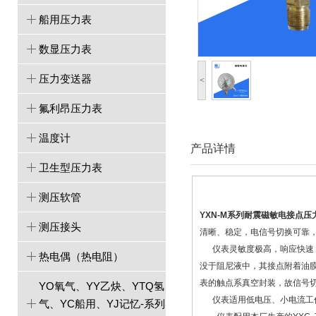
船用压力表
数显压力表
压力变送器
<
氟利昂压力表
温度计
产品详情
卫生型压力表
测压软管
YXN-M系列耐震磁敏电接点压
测压接头
清晰、稳定，电信号切换可靠
仪表灵敏度极高，响应快速，
热电偶（热电阻）
没于阻尼液中，其接点附着油膜
表的触点系真空封装，故信号
YO氧气、YY乙炔、YTQ氢
仪表适用低电压、小电流工作
气、YC船用、YJ记忆-系列