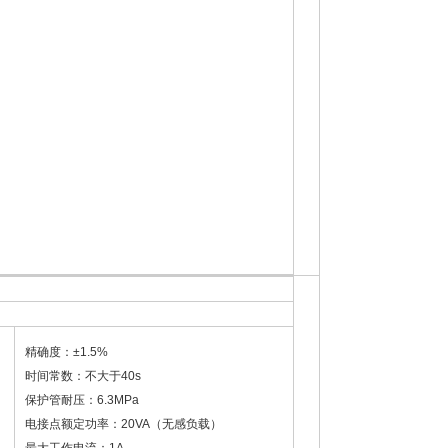
精确度：±1.5%
时间常数：不大于40s
保护管耐压：6.3MPa
电接点额定功率：20VA（无感负载）