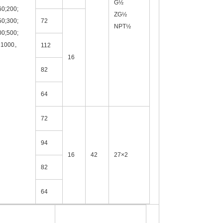
G½
60;200;
ZG½
50;300;
72
NPT½
00;500;
1000。
112
16
82
64
72
94
16
42
27×2
82
64