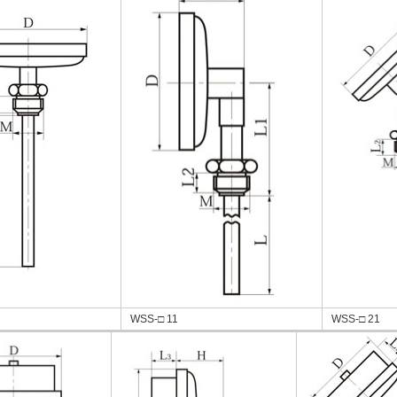
WSS-□ 11
WSS-□ 21