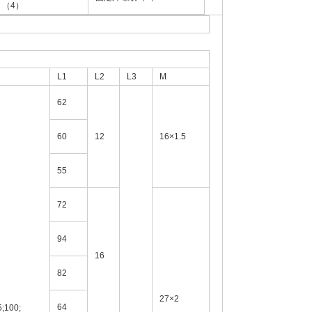
（4）
L1
L2
L3
M
62
60
12
16×1.5
55
72
94
16
82
27×2
64
5;100;