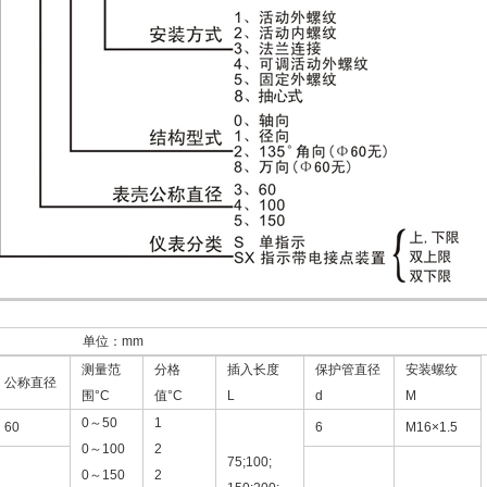
位：mm
测量范
分格
插入长度
保护管直径
安装螺纹
公称直径
围°C
值°C
L
d
M
0～50
1
60
6
M16×1.5
0～100
2
75;100;
0～150
2