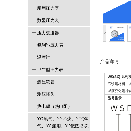
船用压力表
数显压力表
压力变送器
<
氟利昂压力表
温度计
产品详情
卫生型压力表
WS(SX)-
测压软管
不锈钢材料，
温度变化进行
测压接头
型号指示
热电偶（热电阻）
YO氧气、YY乙炔、YTQ氢
气、YC船用、YJ记忆-系列