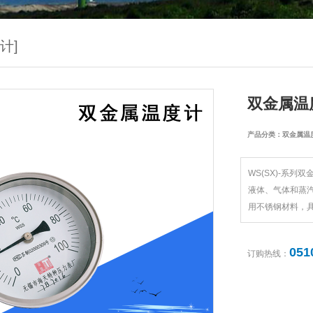
计]
双金属温度
产品分类：双金属温
WS(SX)-系
液体、气体和蒸
用不锈钢材料，
051
订购热线：