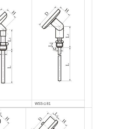
WSS-□ 81